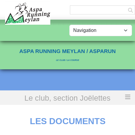
Panneau de gestion des cookies
ASPA RUNNING MEYLAN / ASPARUN
LE CLUB / LA COURSE
Le club, section Joëlettes
Accueil
Les documents
LES DOCUMENTS