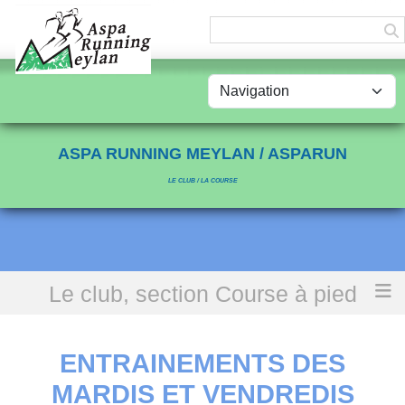
Panneau de gestion des cookies
ASPA RUNNING MEYLAN / ASPARUN
LE CLUB / LA COURSE
Le club, section Course à pied
Accueil
Entrainements des mardis et vendredis
ENTRAINEMENTS DES
MARDIS ET VENDREDIS